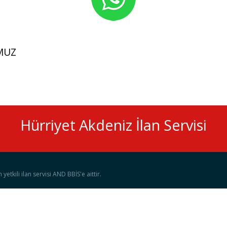
MUZ
Hürriyet Akdeniz İlan Servisi
etkili ilan servisi AND BBİS'e aittir.