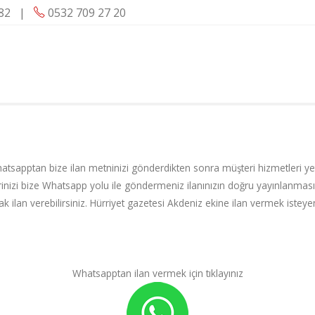
82
|
0532 709 27 20
sapptan bize ilan metninizi gönderdikten sonra müşteri hizmetleri yetkili
nizi bize Whatsapp yolu ile göndermeniz ilanınızın doğru yayınlanması
yarak ilan verebilirsiniz. Hürriyet gazetesi Akdeniz ekine ilan vermek ist
Whatsapptan ilan vermek için tıklayınız