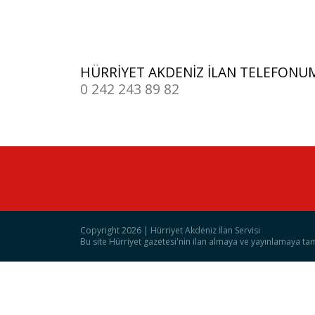
HÜRRİYET AKDENİZ İLAN TELEFONU
0 242 243 89 82
Copyright 2026 | Hürriyet Akdeniz İlan Servisi
Bu site Hürriyet gazetesi'nin ilan almaya ve yayınlamaya tam y